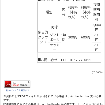
夜間
利用料
利用料
区
照明
種別
（市内
（市外
分
利用
の人）
の人）
料
2,000
野球
円
多目的
ソフト
1時
700
グラウ
300円
600円
ボール
間
円
ンド
サッカ
700
ー
円
■お問い合せ TEL 0957-77-4111
（ID:2009）
別ウィンドウで開きます
※資料としてPDFファイルが添付されている場合は、
Adobe Acrobat(R)
が必要
です。
PDF書類をご覧になる場合は、
Adobe Reader
が必要です。正しく表示されない