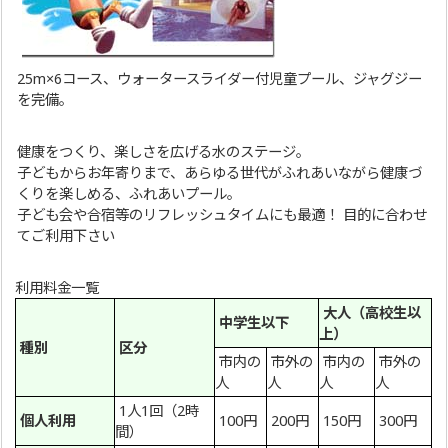
25m×6コース、ウォータースライダー付児童プール、ジャグジー
を完備。
健康をつくり、楽しさを広げる水のステージ。
子どもからお年寄りまで、あらゆる世代がふれあいながら健康づ
くりを楽しめる、ふれあいプール。
子ども会や合宿等のリフレッシュタイムにも最適！ 目的に合わせ
てご利用下さい
利用料金一覧
大人（高校生以
中学生以下
上）
種別
区分
市内の
市外の
市内の
市外の
人
人
人
人
1人1回（2時
個人利用
100円
200円
150円
300円
間）