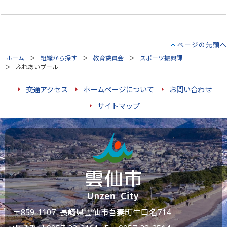
ページの先頭へ
ホーム
組織から探す
教育委員会
スポーツ振興課
ふれあいプール
交通アクセス
ホームページについて
お問い合わせ
サイトマップ
〒859-1107 長崎県雲仙市吾妻町牛口名714