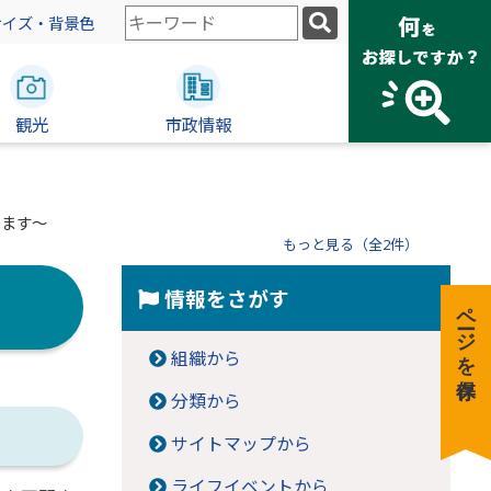
検
サイズ・背景色
索
キ
ー
観光
ワ
市政情報
ー
ド
えます～
もっと見る（全2件）
情報をさがす
ページを保存
組織から
分類から
サイトマップから
ライフイベントから