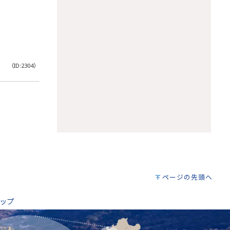
（ID:2304）
。
ページの先頭へ
ップ