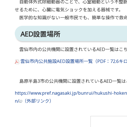
自動体外式除細動器のことで、心室細動という不整脈
せるために、心臓に電気ショックを加える器械です。
医学的な知識がない一般市民でも、簡単な操作で救命
AED設置場所
雲仙市内の公共機関に設置されているAED一覧はこ
雲仙市内公共施設AED設置場所一覧（PDF：72.6
島原半島3市の公共機関に設置されているAED一覧は
https://www.pref.nagasaki.jp/bunrui/hukushi-hoken
n/
（外部リンク）