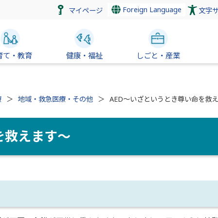
Foreign Language
マイページ
文字
育て・教育
健康・福祉
しごと・産業
療
地域・救急医療・その他
AED～いざというとき尊い命を救
を救えます～