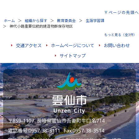
ページの先頭へ
ホーム
組織から探す
教育委員会
生涯学習課
神代小路重要伝統的建造物群保存地区
もっと見る（全3件）
交通アクセス
ホームページについて
お問い合わせ
サイトマップ
〒859-1107 長崎県雲仙市吾妻町牛口名714
電話番号:
0957-38-3111
Fax:0957-38-3514