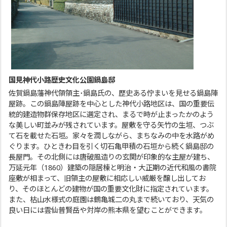
国見神代小路歴史文化公園鍋島邸
佐賀鍋島藩神代領領主･鍋島氏の、歴史ある佇まいを見せる鍋島陣
屋跡。この鍋島陣屋跡を中心とした神代小路地区は、国の重要伝
統的建造物群保存地区に選定され、まるで時が止まったかのよう
な美しい町並みが残されています。屋敷を守る矢竹の生垣、つぶ
て石を載せた石垣。家々を潤しながら、まちなみの中を水路がめ
ぐります。ひときわ目を引く切石亀甲積の石垣から続く鍋島邸の
長屋門。その北側には唐破風造りの玄関が印象的な主屋が建ち、
万延元年（1860）建築の隠居棟と明治・大正期の近代和風の書院
座敷が相まって、旧領主の屋敷に相応しい威厳を醸し出してお
り、そのほとんどの建物が国の重要文化財に指定されています。
また、枯山水様式の庭園は鶴亀城二の丸まで続いており、天気の
良い日には雲仙普賢岳や対岸の熊本県を望むことができます。