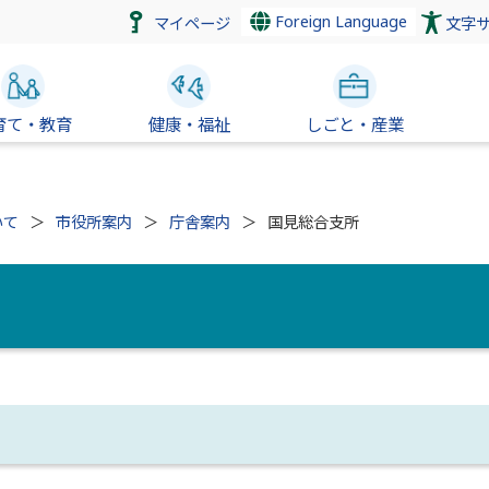
Foreign Language
マイページ
文字
育て・教育
健康・福祉
しごと・産業
いて
市役所案内
庁舎案内
国見総合支所