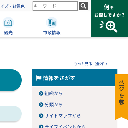
検
サイズ・背景色
索
キ
ー
観光
ワ
市政情報
ー
ド
もっと見る（全2件）
情報をさがす
ページを保存
組織から
分類から
サイトマップから
ライフイベントから