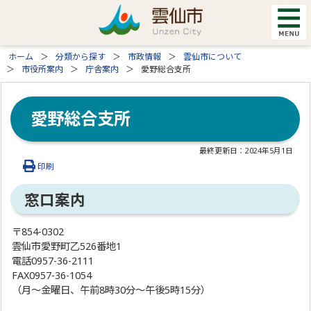
ホーム
分類から探す
市政情報
雲仙市について
市役所案内
庁舎案内
愛野総合支所
愛野総合支所
最終更新日：
2024年5月1日
印刷
窓口案内
〒854-0302
雲仙市愛野町乙526番地1
電話0957-36-2111
FAX0957-36-1054
（月～金曜日、午前8時30分～午後5時15分）