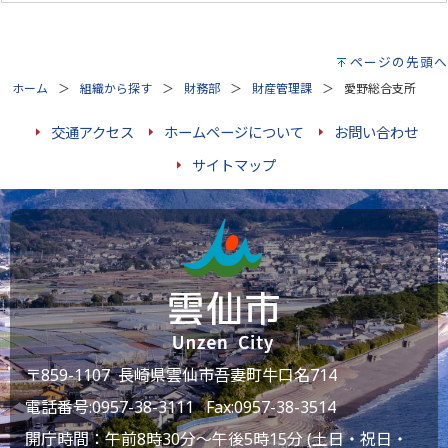
ページの先頭へ
ホーム
組織から探す
財務部
財産管理課
愛野総合支所
交通アクセス
ホームページについて
お問い合わせ
サイトマップ
〒859-1107 長崎県雲仙市吾妻町牛口名714
電話番号:
0957-38-3111
Fax:0957-38-3514
開庁時間：午前8時30分～午後5時15分 (土日・祝日・