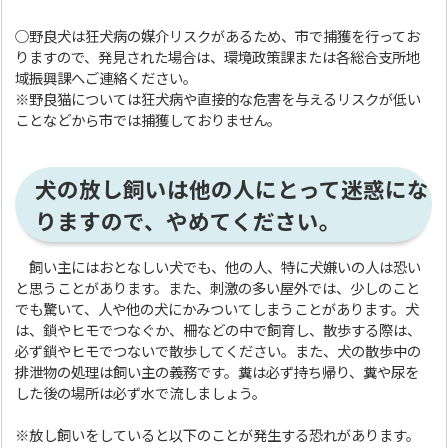
○野良犬は狂犬病の媒介リスクがあるため、市で捕獲を行ってお
りますので、発見された場合は、環境政策課または各総合支所地
域振興課へご連絡ください。
※野良猫については狂犬病や直接的な危害を与えるリスクが低い
ことなどから市では捕獲しておりません。
犬の放し飼いは他の人にとって迷惑にな
りますので、やめてください。
飼い主にはおとなしい犬でも、他の人、特に犬嫌いの人は恐い
と思うことがあります。また、刺激の多い屋外では、少しのこと
でも驚いて、人や他の犬にかみついてしまうことがあります。犬
は、鎖やヒモでつなぐか、柵などの中で飼育し、散歩する際は、
必ず鎖やヒモでつないで散歩してください。また、犬の散歩中の
排泄物の処理は飼い主の義務です。糞は必ず持ち帰り、糞や尿を
した後の場所は必ず水で流しましょう。
※放し飼いをしていると以下のことが発生する恐れがあります。