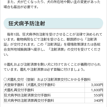
また、犬が亡くなったり、犬の所在地や飼い主の変更があった
場合も届出が必要です。
狂犬病予防注射
毎年1回、狂犬病予防注射を受けさせることが法律で決められて
います。動物病院などで注射を受けると、獣医師から「注射済
証」が交付されます。この「注射済証」を環境政策課または各総
合支所地域振興課へ提示し、「注射済票」の交付を受けてくださ
い。
※鑑札および注射済票を飼い犬に付けておくことが義務付けられ
ています。鑑札や注射済票は必ず首輪に付けましょう。
○犬鑑札交付（登録）および注射済票交付にかかる手数料
犬登録手数料（犬鑑札交付手数料）
3,000円
犬鑑札再交付手数料
1,600円
狂犬病予防注射済票交付手数料
550円
狂犬病予防注射済票再交付手数料
340円