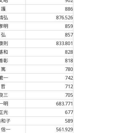
文昭
902
 護
886
靖弘
876.526
孝明
859
 弘
857
康則
833.801
基和
828
善彰
818
 篤
780
繁一
742
 哲
712
良三
705
一明
683.771
正光
677
美和子
589
 信一
561.929