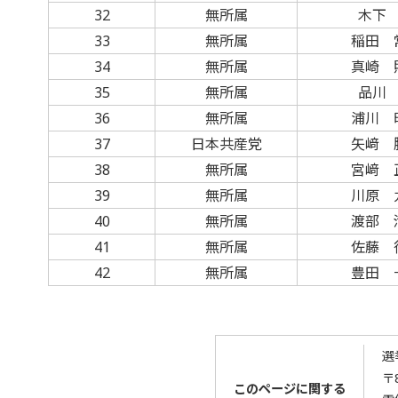
32
無所属
木下
33
無所属
稲田 
34
無所属
真崎 
35
無所属
品川
36
無所属
浦川 
37
日本共産党
矢﨑 
38
無所属
宮﨑 
39
無所属
川原 
40
無所属
渡部 
41
無所属
佐藤 
42
無所属
豊田 
選
〒8
このページに関する