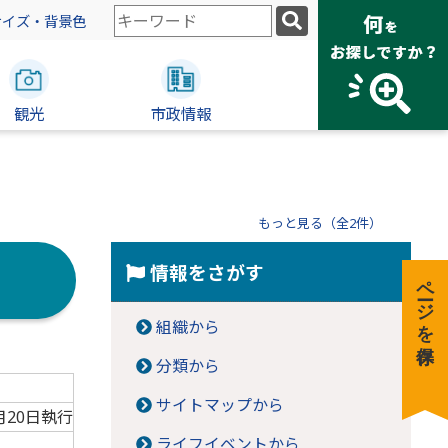
検
サイズ・背景色
索
キ
ー
観光
ワ
市政情報
ー
ド
もっと見る（全2件）
情報をさがす
ページを保存
組織から
分類から
サイトマップから
月20日執行
ライフイベントから