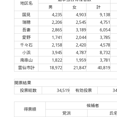
地区名
男
女
計
国見
4,235
4,903
9,138
瑞穂
2,206
2,545
4,751
吾妻
2,865
3,189
6,054
愛野
1,741
2,044
3,785
千々石
2,158
2,420
4,578
小浜
3,945
4,787
8,732
南串山
1,822
1,959
3,781
雲仙市計
18,972
21,847
40,819
開票結果
投票総数
34,519
有効投票
34
候補者
得票順
党派
氏