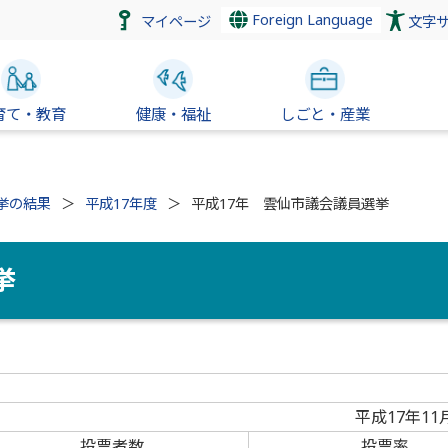
Foreign Language
マイページ
文字
育て・教育
健康・福祉
しごと・産業
挙の結果
平成17年度
平成17年 雲仙市議会議員選挙
挙
平成17年11
投票者数
投票率