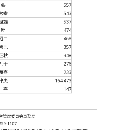
 要
557
常幸
543
照雄
537
 励
474
昭二
468
勝己
357
正秋
348
九十
276
満喜
233
律夫
164.473
一喜
147
挙管理委員会事務局
59-1107