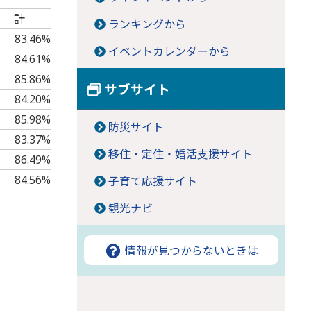
計
ランキングから
83.46%
イベントカレンダーから
84.61%
85.86%
サブサイト
84.20%
85.98%
防災サイト
83.37%
移住・定住・婚活支援サイト
86.49%
84.56%
子育て応援サイト
観光ナビ
情報が見つからないときは