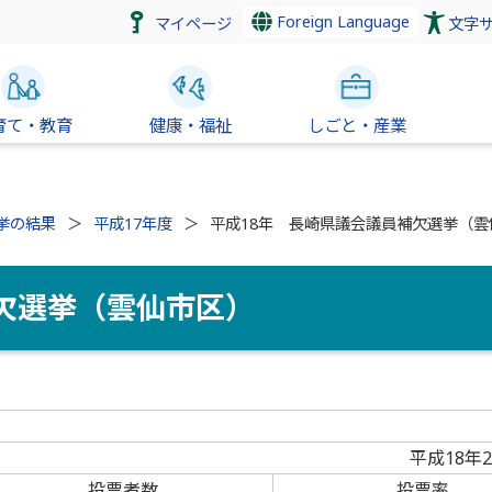
Foreign Language
マイページ
文字
育て・教育
健康・福祉
しごと・産業
挙の結果
平成17年度
平成18年 長崎県議会議員補欠選挙（雲
欠選挙（雲仙市区）
平成18年
投票者数
投票率