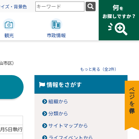
検
サイズ・背景色
索
キ
ー
観光
ワ
市政情報
ー
ド
仙市区）
もっと見る（全2件）
情報をさがす
ページを保存
組織から
分類から
サイトマップから
2月5日執行
ライフイベントから