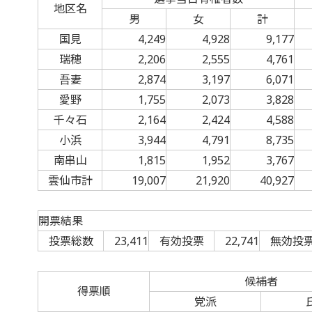
地区名
男
女
計
国見
4,249
4,928
9,177
瑞穂
2,206
2,555
4,761
吾妻
2,874
3,197
6,071
愛野
1,755
2,073
3,828
千々石
2,164
2,424
4,588
小浜
3,944
4,791
8,735
南串山
1,815
1,952
3,767
雲仙市計
19,007
21,920
40,927
開票結果
投票総数
23,411
有効投票
22,741
無効投
候補者
得票順
党派