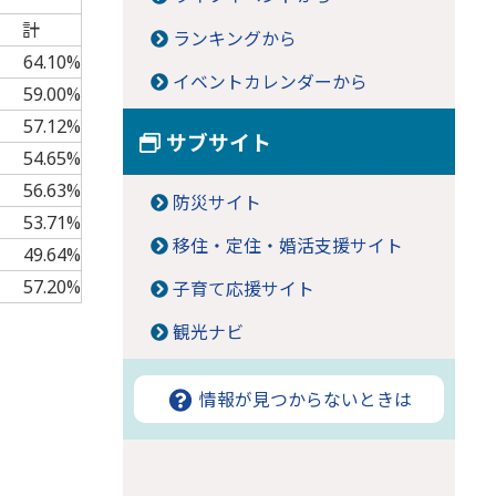
計
ランキングから
64.10%
イベントカレンダーから
59.00%
57.12%
サブサイト
54.65%
56.63%
防災サイト
53.71%
移住・定住・婚活支援サイト
49.64%
57.20%
子育て応援サイト
観光ナビ
情報が見つからないときは