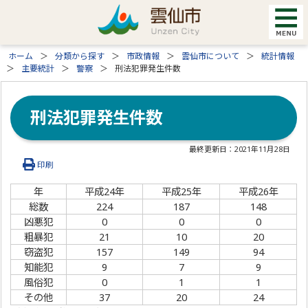
ホーム
分類から探す
市政情報
雲仙市について
統計情報
主要統計
警察
刑法犯罪発生件数
刑法犯罪発生件数
最終更新日：
2021年11月28日
印刷
年
平成24年
平成25年
平成26年
総数
224
187
148
凶悪犯
0
0
0
粗暴犯
21
10
20
窃盗犯
157
149
94
知能犯
9
7
9
風俗犯
0
1
1
その他
37
20
24