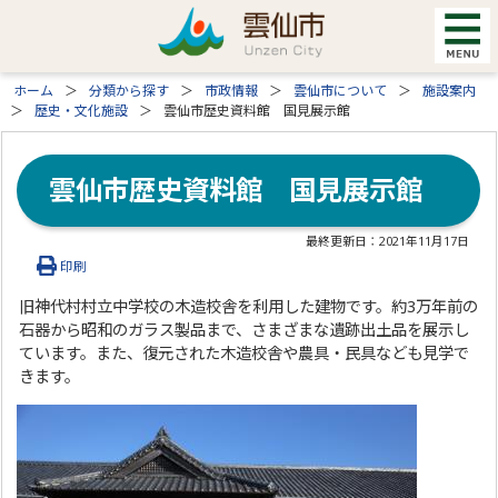
ホーム
分類から探す
市政情報
雲仙市について
施設案内
歴史・文化施設
雲仙市歴史資料館 国見展示館
雲仙市歴史資料館 国見展示館
最終更新日：
2021年11月17日
印刷
旧神代村村立中学校の木造校舎を利用した建物です。約3万年前の
石器から昭和のガラス製品まで、さまざまな遺跡出土品を展示し
ています。また、復元された木造校舎や農具・民具なども見学で
きます。