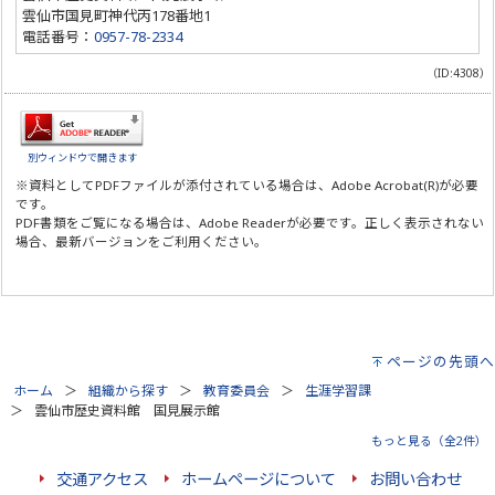
雲仙市国見町神代丙178番地1
電話番号：
0957-78-2334
（ID:4308）
別ウィンドウで開きます
※資料としてPDFファイルが添付されている場合は、
Adobe Acrobat(R)
が必要
です。
PDF書類をご覧になる場合は、
Adobe Reader
が必要です。正しく表示されない
場合、最新バージョンをご利用ください。
ページの先頭へ
ホーム
組織から探す
教育委員会
生涯学習課
雲仙市歴史資料館 国見展示館
もっと見る（全2件）
交通アクセス
ホームページについて
お問い合わせ