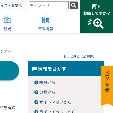
検
サイズ・背景色
索
キ
ー
観光
ワ
市政情報
ー
ド
センター
もっと見る（全10件）
情報をさがす
ページを保存
組織から
分類から
サイトマップから
”を解決
ライフイベントから