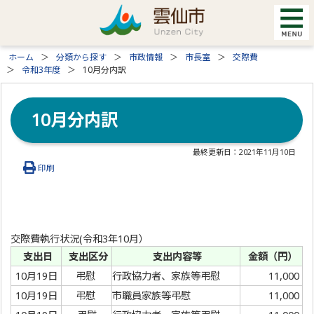
ホーム
分類から探す
市政情報
市長室
交際費
令和3年度
10月分内訳
10月分内訳
最終更新日：
2021年11月10日
印刷
交際費執行状況(令和3年10月）
支出日
支出区分
支出内容等
金額（円）
10月19日
弔慰
行政協力者、家族等弔慰
11,000
10月19日
弔慰
市職員家族等弔慰
11,000