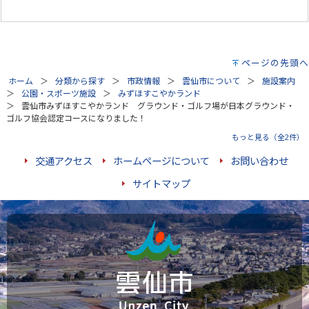
ページの先頭へ
ホーム
分類から探す
市政情報
雲仙市について
施設案内
公園・スポーツ施設
みずほすこやかランド
雲仙市みずほすこやかランド グラウンド・ゴルフ場が日本グラウンド・
ゴルフ協会認定コースになりました！
もっと見る（全2件）
交通アクセス
ホームページについて
お問い合わせ
サイトマップ