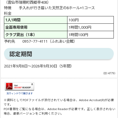
（雲仙市瑞穂町西郷辛408）
特徴 手入れが行き届いた天然芝の8ホール×1コース
料金
1人1時間
100円
全面専用使用
1時間1,000円
クラブ貸出（1本）
1時間100円
予約先 0957−77−4111（ふれあい会館）
認定期間
2021年9月8日〜2026年9月30日（5年間）
（ID:4779）
別ウィンドウで開きます
※資料としてPDFファイルが添付されている場合は、
Adobe Acrobat(R)
が必要
です。
PDF書類をご覧になる場合は、
Adobe Reader
が必要です。正しく表示されない
場合、最新バージョンをご利用ください。