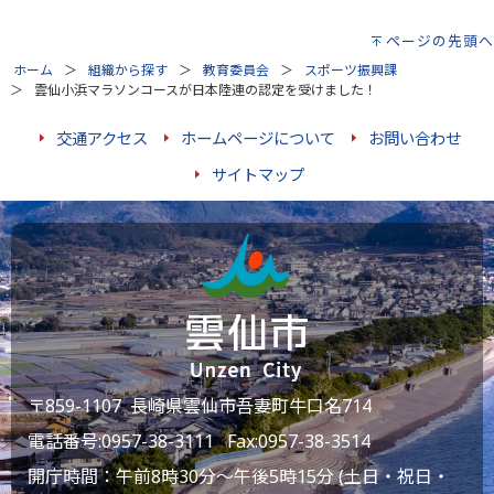
ページの先頭へ
ホーム
組織から探す
教育委員会
スポーツ振興課
雲仙小浜マラソンコースが日本陸連の認定を受けました！
交通アクセス
ホームページについて
お問い合わせ
サイトマップ
〒859-1107 長崎県雲仙市吾妻町牛口名714
電話番号:
0957-38-3111
Fax:0957-38-3514
開庁時間：午前8時30分～午後5時15分 (土日・祝日・