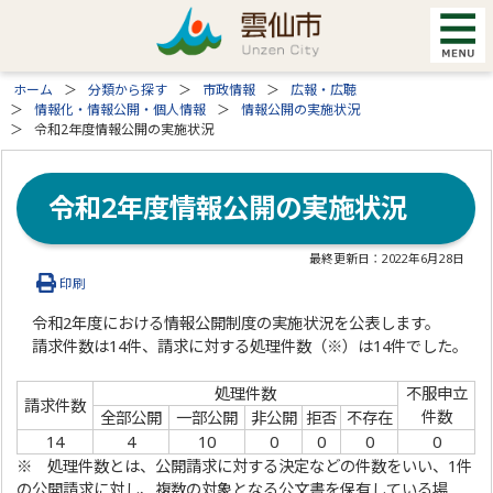
ホーム
分類から探す
市政情報
広報・広聴
情報化・情報公開・個人情報
情報公開の実施状況
令和2年度情報公開の実施状況
令和2年度情報公開の実施状況
最終更新日：
2022年6月28日
印刷
令和2年度における情報公開制度の実施状況を公表します。
請求件数は14件、請求に対する処理件数（※）は14件でした。
処理件数
不服申立
請求件数
件数
全部公開
一部公開
非公開
拒否
不存在
14
4
10
0
0
0
0
※ 処理件数とは、公開請求に対する決定などの件数をいい、1件
の公開請求に対し、複数の対象となる公文書を保有している場