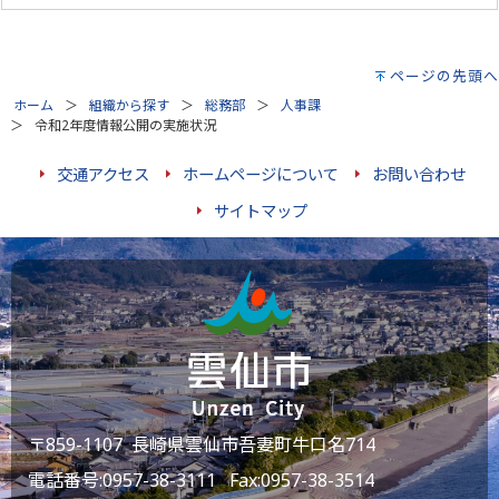
ページの先頭へ
ホーム
組織から探す
総務部
人事課
令和2年度情報公開の実施状況
交通アクセス
ホームページについて
お問い合わせ
サイトマップ
〒859-1107 長崎県雲仙市吾妻町牛口名714
電話番号:
0957-38-3111
Fax:0957-38-3514