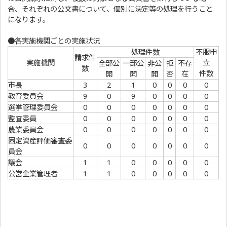
合、それぞれの公文書について、個別に決定等の処理を行うこと
になります。
●各実施機関ごとの実施状況
処理件数
不服申
請求件
実施機関
立
全部公
一部公
非公
拒
不存
数
件数
開
開
開
否
在
市長
3
2
1
0
0
0
0
教育委員会
9
0
9
0
0
0
0
選挙管理委員会
0
0
0
0
0
0
0
監査委員
0
0
0
0
0
0
0
農業委員会
0
0
0
0
0
0
0
固定資産評価審査委
0
0
0
0
0
0
0
員会
議会
1
1
0
0
0
0
0
公営企業管理者
1
1
0
0
0
0
0