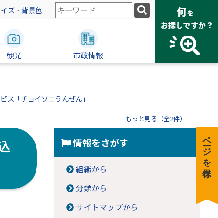
検
サイズ・背景色
索
キ
ー
観光
ワ
市政情報
ー
ド
ービス「チョイソコうんぜん」
もっと見る（全2件）
ページを保存
情報をさがす
込
組織から
分類から
サイトマップから