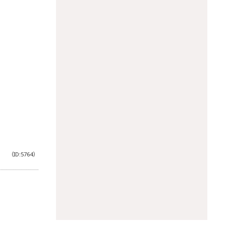
（ID:5764）
。