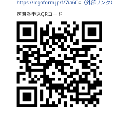
https://logoform.jp/f/7ia6C
（外部リンク）
定期券申込QRコード