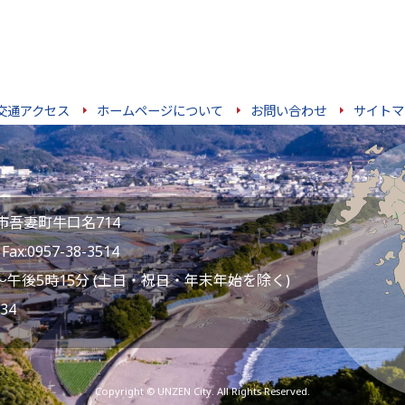
交通アクセス
ホームページについて
お問い合わせ
サイトマ
雲仙市吾妻町牛口名714
ax:0957-38-3514
～午後5時15分 (土日・祝日・年末年始を除く)
34
Copyright © UNZEN City. All Rights Reserved.