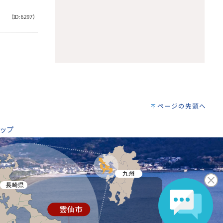
（ID:6297）
。
ページの先頭へ
ップ