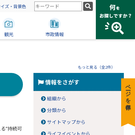
検
サイズ・背景色
索
キ
ー
観光
ワ
市政情報
ー
ド
もっと見る（全2件）
情報をさがす
ページを保存
組織から
分類から
サイトマップから
る”持続可
ライフイベントから