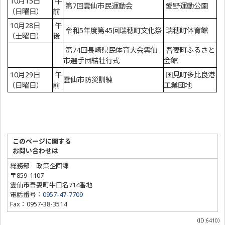
10月15日
午
第7回雲仙市民運動会
愛野運動公園
（日曜日）
前
10月28日
午
令和5年度第45回瑞穂町文化祭
瑞穂町体育館
（土曜日）
後
第74回長崎県民体育大会雲仙
吾妻町ふるさと
市選手団結壮行式
会館
10月29日
午
国見町多比良港
雲仙市防災訓練
（日曜日）
前
工業団地
このページに関する
お問い合わせは
総務部 政策企画課
〒859-1107
雲仙市吾妻町牛口名714番地
電話番号：
0957-47-7709
Fax：0957-38-3514
（ID:6410）