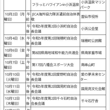
小浜温泉マリン
フラっとハワイアンin小浜温泉
パーク
10月2日（月
午
JICA海外協力隊派遣前自治体表
雲仙市役所
曜日）
前
敬
午
令和5年度第2回小浜町自治会
小浜公会堂
後
長会議
10月4日（水
午
令和5年度第2回瑞穂町自治会
瑞穂町公民館
曜日）
後
長会議
10月6日（金
午
第8回県南地域和牛能力共進会
県南家畜市場
曜日）
前
10月7日（土
午
第17回八幡会スポーツ大会
南串山町
曜日）
前
10月10日
午
令和5年度第2回愛野町自治会
愛の夢未来セン
（火曜日）
後
長会議
ター
10月11日
午
令和5年度第2回国見町自治会
国見亮文化会館
（水曜日）
後
長会議
10月12日
午
令和5年度第2回千々石町自治
千々石庁舎
（木曜日）
後
会長会議