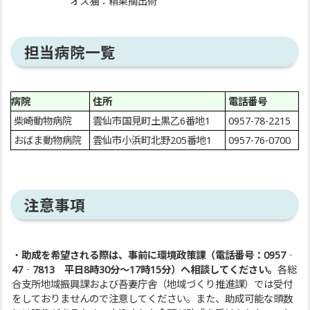
オス猫：精巣摘出術
担当病院一覧
病院
住所
電話番号
柴崎動物病院
雲仙市国見町土黒乙6番地1
0957-78-2215
おばま動物病院
雲仙市小浜町北野205番地1
0957-76-0700
注意事項
・
助成を希望される際は、
事前に環境政策課（電話番号：0957‐
47‐7813 平日8時30分～17時15分）へ相談してください。
各総
合支所地域振興課および吾妻庁舎（地域づくり推進課）では受付
をしておりませんので注意してください。また、助成可能な頭数