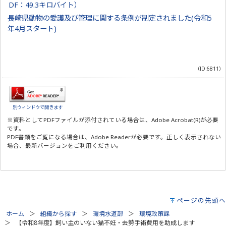
DF：49.3キロバイト）
長崎県動物の愛護及び管理に関する条例が制定されました(令和5
年4月スタート)
（ID:6811）
別ウィンドウで開きます
※資料としてPDFファイルが添付されている場合は、
Adobe Acrobat(R)
が必要
です。
PDF書類をご覧になる場合は、
Adobe Reader
が必要です。正しく表示されない
場合、最新バージョンをご利用ください。
ページの先頭へ
ホーム
組織から探す
環境水道部
環境政策課
【令和8年度】飼い主のいない猫不妊・去勢手術費用を助成します