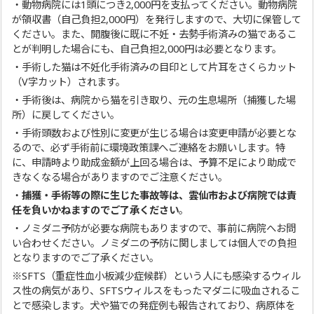
・動物病院には1頭につき2,000円を支払ってください。動物病院
が領収書（自己負担2,000円）を発行しますので、大切に保管して
ください。また、開腹後に既に不妊・去勢手術済みの猫であるこ
とが判明した場合にも、自己負担2,000円は必要となります。
・手術した猫は不妊化手術済みの目印として片耳をさくらカット
（V字カット）されます。
・手術後は、病院から猫を引き取り、元の生息場所（捕獲した場
所）に戻してください。
・手術頭数および性別に変更が生じる場合は変更申請が必要とな
るので、必ず手術前に環境政策課へご連絡をお願いします。特
に、申請時より助成金額が上回る場合は、予算不足により助成で
きなくなる場合がありますのでご注意ください。
・
捕獲・手術等の際に生じた事故等は、雲仙市および病院では責
任を負いかねますのでご了承ください
。
・ノミダニ予防が必要な病院もありますので、事前に病院へお問
い合わせください。ノミダニの予防に関しましては個人での負担
となりますのでご了承ください。
※SFTS（重症性血小板減少症候群）という人にも感染するウィル
ス性の病気があり、SFTSウィルスをもったマダニに吸血されるこ
とで感染します。犬や猫での発症例も報告されており、病原体を