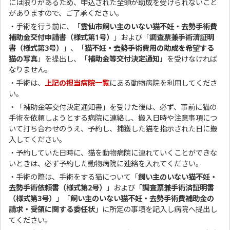
には限りがあるため、申込された全頭が助成を受けられないこと
がありますので、ご了承ください。
・手術を行う前に、「
雲仙市飼い主のいない猫不妊・去勢手術費
補助金交付申請書（様式第1号）
」および「
調査票兼手術済証明
書（様式第3号）
」、「
猫不妊・去勢手術費用の助成を希望する
猫の写真
」を提出し、「
補助金等交付決定通知」
を受けなければ
なりません。
・手術は、
上記の担当病院一覧
にある動物病院を利用してくださ
い。
・「補助金等交付決定通知書」を受けた後は、必ず、事前に猫の
手術を依頼しようとする病院に連絡し、搬入日時や注意事項につ
いて打ち合わせのうえ、予約し、捕獲した猫を指示された日に搬
入してください。
・予約していた日時に、猫を動物病院に連れていくことができな
いときは、必ず予約した動物病院に連絡を入れてください。
・手術の際は、手術をする猫について「
飼い主のいない猫不妊・
去勢手術依頼書（様式第2号）
」および「
調査票兼手術済証明書
（様式第3号）
」「
飼い主のいない猫不妊・去勢手術費補助金の
請求・受領に関する委任状
」に所定の事項を記入し病院へ提出し
てください。