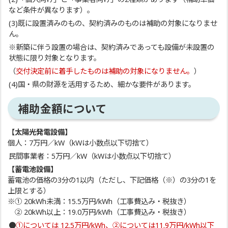
など条件が異なります）。
(3)既に設置済みのもの、契約済みのものは補助の対象になりませ
ん。
※新築に伴う設置の場合は、契約済みであっても設備が未設置の
状態に限り対象となります。
（
交付決定前に着手したものは補助の対象になりません。
）
(4)国・県の財源を活用するため、細かな要件があります。
補助金額について
【太陽光発電設備】
個人：7万円／kW（kWは小数点以下切捨て）
民間事業者：5万円／kW（kWは小数点以下切捨て）
【蓄電池設備】
蓄電池の価格の3分の1以内（ただし、下記価格（※）の3分の1を
上限とする）
※① 20kWh未満：15.5万円/kWh（工事費込み・税抜き）
② 20kWh以上：19.0万円/kWh（工事費込み・税抜き）
●
①については 12.5万円/kWh、②については11.9万円/kWh以下