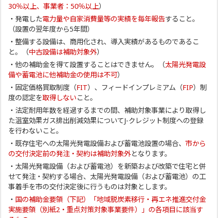
30％以上、事業者：50％以上
）
・発電した
電力量や自家消費量等の実績を毎年報告
すること。
（設置の翌年度から5年間）
・整備する設備は、商用化され、導入実績があるものであるこ
と。（
中古設備は補助対象外
）
・他の補助金を得て設置することはできません。（
太陽光発電設
備や蓄電池に他補助金の使用は不可
）
・固定価格買取制度（
FIT
）、フィードインプレミアム（
FIP
）制
度の認定を
取得しない
こと。
・法定耐用年数を経過するまでの間、補助対象事業により取得し
た温室効果ガス排出削減効果についてJ-クレジット制度への登録
を行わないこと。
・既存住宅への太陽光発電設備および蓄電池設置の場合、
市から
の交付決定前の発注・契約は補助対象外
となります。
・太陽光発電設備（および蓄電池）を新築および改築で住宅と併
せて発注・契約する場合、太陽光発電設備（および蓄電池）の工
事着手を市の交付決定後に行うものは対象とします。
・
国の補助金要領（下記）「地域脱炭素移行・再エネ推進交付金
実施要領（別紙2・重点対策対象事業要件）」の各項目に該当す