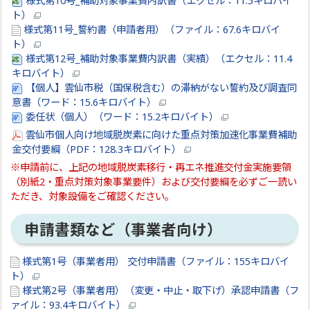
様式第10号_補助対象事業費内訳書（エクセル：11.5キロバイ
ト）
様式第11号_誓約書（申請者用）（ファイル：67.6キロバイ
ト）
様式第12号_補助対象事業費内訳書（実績）（エクセル：11.4
キロバイト）
【個人】雲仙市税（国保税含む）の滞納がない誓約及び調査同
意書（ワード：15.6キロバイト）
委任状（個人）（ワード：15.2キロバイト）
雲仙市個人向け地域脱炭素に向けた重点対策加速化事業費補助
金交付要綱（PDF：128.3キロバイト）
※申請前に、上記の
地域脱炭素移行・再エネ推進交付金実施要領
（別紙2・重点対策対象事業要件）およ
び交付要綱を必ずご一読い
ただき、対象設備をご確認ください。
申請書類など（事業者向け）
様式第1号（事業者用） 交付申請書（ファイル：155キロバイ
ト）
様式第2号（事業者用）（変更・中止・取下げ）承認申請書（フ
ァイル：93.4キロバイト）