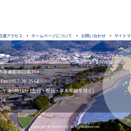
交通アクセス
ホームページについて
お問い合わせ
サイトマ
雲仙市吾妻町牛口名714
ax:0957-38-3514
～午後5時15分 (土日・祝日・年末年始を除く)
34
Copyright © UNZEN City. All Rights Reserved.