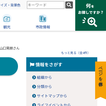
検
サイズ・背景色
索
キ
ー
観光
ワ
市政情報
ー
ド
・山口晃朋さん
もっと見る（全4件）
情報をさがす
ページを保存
組織から
分類から
サイトマップから
ライフイベントから