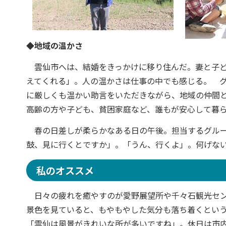
◆地域の温かさ
雲仙市へは、結婚をきっかけに移り住んだ。妻と子ど
えてくれる」。人の温かさは仕事の中でも感じる。 
に厳しくも温かい助言をいただきながら、地域の仲間
高齢の方や子ども、貧困家庭など、誰もが安心して暮
春の日差しが柔らかなある日の午後。担当するグルー
鼓、見に行くとですか」。「うん、行くよ」。何げな
私のオススメ
日々の疲れを癒やすのが愛野展望所や千々石観光セン
景色を見ていると、もやもやした気分も落ち着くとい
「雲仙は風景がきれいな所が多いですね」。休日は市