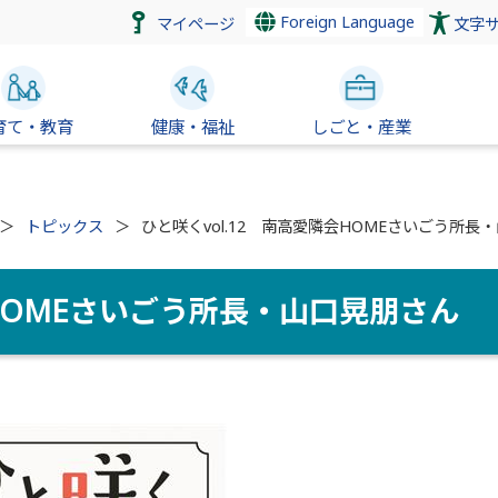
Foreign Language
マイページ
文字
育て・教育
健康・福祉
しごと・産業
トピックス
ひと咲くvol.12 南高愛隣会HOMEさいごう所長
会HOMEさいごう所長・山口晃朋さん