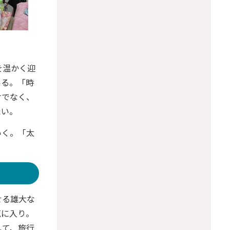
を温かく迎
いる。「時
けでなく、
たい。
いく。「太
せる雄大な
気に入り。
して、旅行