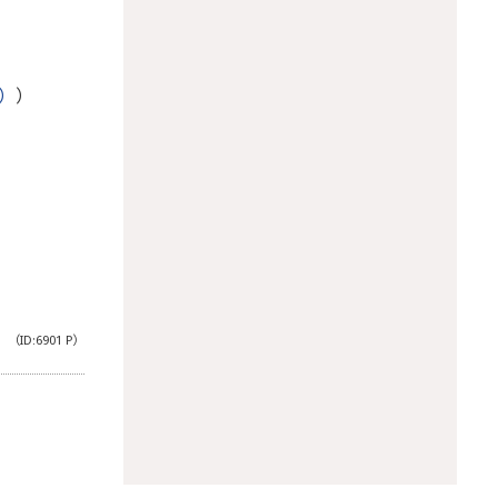
）
）
（ID:6901 P）
。