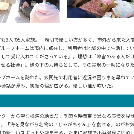
も3人の5人家族。「親切で優しい方が多く、市外から来た人
グループホームは市内に点在し、利用者は地域の中で生活して
として受け入れてくださっている」。理想は「障害のある人だ
らせる社会」。縁の下の力持ちとして、その実現の一助になり
プホームを訪れた。玄関先で利用者に近況や困り事を尋ねて
い会話が弾み、笑顔の輪が広がる。優しい風が吹いた。
ターから望む橘湾の絶景だ。季節や時間帯で異なる表情を見
う。「海を見ながら名物の『じゃがちゃん』を食べる」のがお
内の新しいスポットや店を巡る。たまに家族で小浜温泉に宿泊