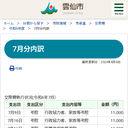
ホーム
分類から探す
市政情報
市長室
交際費
令和6年度
7月分内訳
7月分内訳
最終更新日：
2024年8月6日
印刷
交際費執行状況(令和6年7月）
支出日
支出区分
支出内容等
金額（円）
7月9日
弔慰
行政協力者、家族等弔慰
11,000
7月16日
弔慰
行政協力者、家族等弔慰
11,000