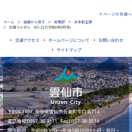
ページの先頭へ
ホーム
組織から探す
総務部
未来創生課
広報うんぜん NO.227(令和6年9月号)
交通アクセス
ホームページについて
お問い合わせ
サイトマップ
〒859-1107 長崎県雲仙市吾妻町牛口名714
電話番号:
0957-38-3111
Fax:0957-38-3514
開庁時間：午前8時30分～午後5時15分 (土日・祝日・