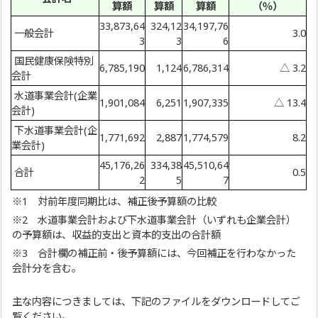
算額
算額
算額
（％）
33,873,64
324,12
34,197,76
一般会計
3.0
3
3
6
国民健康保険特別
6,785,190
1,124
6,786,314
△ 3.2
会計
水道事業会計(企業
1,901,084
6,251
1,907,335
△ 13.4
会計)
下水道事業会計(企
1,771,692
2,887
1,774,579
8.2
業会計)
45,176,26
334,38
45,510,64
合計
0.5
2
5
7
※1 対前年度同期比は、補正後予算額の比較
※2 水道事業会計および下水道事業会計（いずれも企業会計）
の予算額は、収益的支出と資本的支出の合計額
※3 合計欄の補正前・後予算額には、今回補正を行わなかった
会計分を含む。
主な内容につきましては、下記のファイルをダウンロードしてご
覧ください。