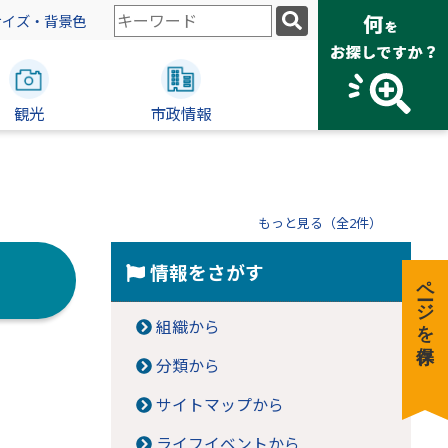
検
サイズ・背景色
索
キ
ー
観光
ワ
市政情報
ー
ド
もっと見る（全2件）
情報をさがす
ページを保存
組織から
分類から
サイトマップから
ライフイベントから