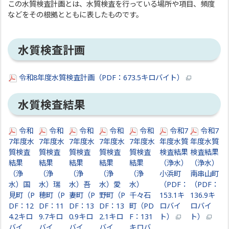
この水質検査計画とは、水質検査を行っている場所や項目、頻度
などをその根拠とともに表したものです。
水質検査計画
令和8年度水質検査計画（PDF：673.5キロバイト）
水質検査結果
令和
令和
令和
令和
令和
令和7
令和7
7年度水
7年度水
7年度水
7年度水
7年度水
年度水質
年度水質
質検査
質検査
質検査
質検査
質検査
検査結果
検査結果
結果
結果
結果
結果
結果
（浄水）
（浄水）
（浄
（浄
（浄
（浄
（浄
小浜町
南串山町
水）国
水）瑞
水）吾
水）愛
水）
（PDF：
（PDF：
見町（P
穂町（P
妻町（P
野町（P
千々石
153.1キ
136.9キ
DF：12
DF：11
DF：13
DF：13
町（PD
ロバイ
ロバイ
4.2キロ
9.7キロ
0.9キロ
2.1キロ
F：131
ト）
ト）
バイ
バイ
バイ
バイ
キロバ