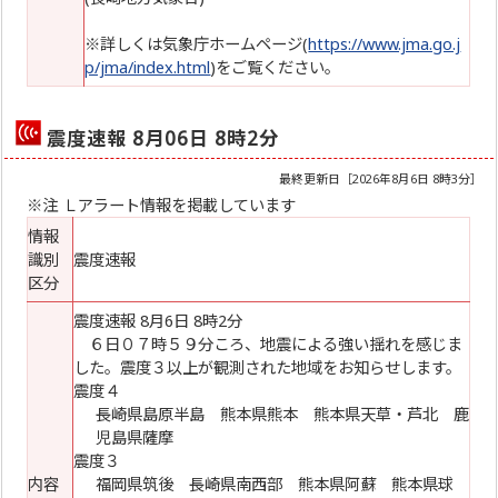
※詳しくは気象庁ホームページ(
https://www.jma.go.j
p/jma/index.html
)をご覧ください。
震度速報 8月06日 8時2分
最終更新日［
2026年8月6日 8時3分
］
※注 Ｌアラート情報を掲載しています
情報
識別
震度速報
区分
震度速報 8月6日 8時2分
６日０７時５９分ころ、地震による強い揺れを感じま
した。震度３以上が観測された地域をお知らせします。
震度４
長崎県島原半島 熊本県熊本 熊本県天草・芦北 鹿
児島県薩摩
震度３
内容
福岡県筑後 長崎県南西部 熊本県阿蘇 熊本県球