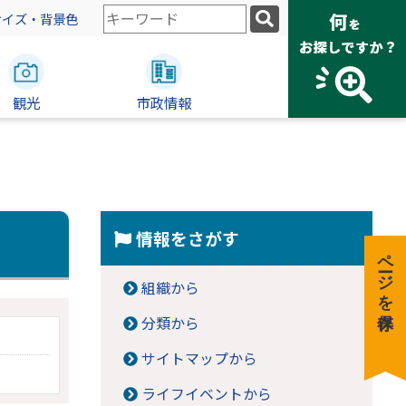
検
サイズ・背景色
索
キ
ー
観光
ワ
市政情報
ー
ド
情報をさがす
ページを保存
組織から
分類から
サイトマップから
ライフイベントから