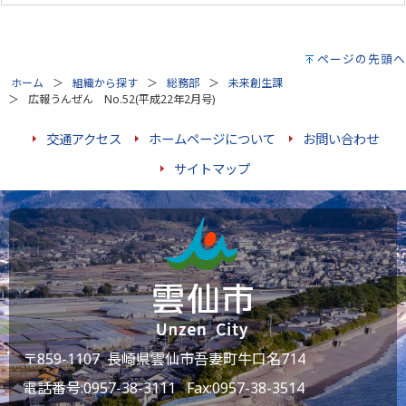
ページの先頭へ
ホーム
組織から探す
総務部
未来創生課
広報うんぜん No.52(平成22年2月号)
交通アクセス
ホームページについて
お問い合わせ
サイトマップ
〒859-1107 長崎県雲仙市吾妻町牛口名714
電話番号:
0957-38-3111
Fax:0957-38-3514