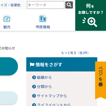
検
サイズ・背景色
索
キ
ー
観光
ワ
市政情報
ー
ド
のお知らせ
もっと見る（全2件）
情報をさがす
ページを保存
組織から
分類から
サイトマップから
ライフイベントから