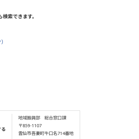
も検索できます。
ク）
地域振興部 総合窓口課
〒859-1107
する
雲仙市吾妻町牛口名714番地