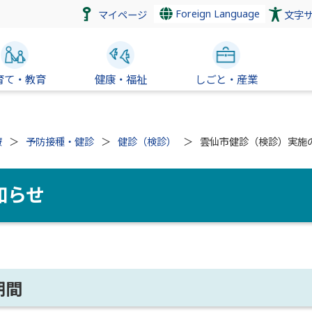
Foreign Language
マイページ
文字
育て・教育
健康・福祉
しごと・産業
療
予防接種・健診
健診（検診）
雲仙市健診（検診）実施
知らせ
期間