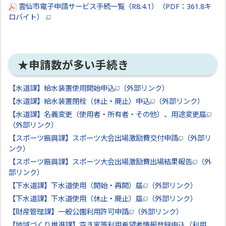
雲仙市電子申請サービス手続一覧（R8.4.1）（PDF：361.8キ
ロバイト）
★申請数が多い手続き
【水道課】給水装置使用開始申込
（外部リンク）
【水道課】給水装置閉栓（休止・廃止）申込
（外部リンク）
【水道課】名義変更（使用者・所有者・その他）、用途変更届
（外部リンク）
【スポーツ振興課】スポーツ大会出場激励費交付申請
（外部リ
ンク）
【スポーツ振興課】スポーツ大会出場激励費出場結果報告
（外
部リンク）
【下水道課】下水道使用（開始・再開）届
（外部リンク）
【下水道課】下水道使用（休止・廃止）届
（外部リンク）
【財産管理課】一般公園利用許可申請
（外部リンク）
【地域づくり推進課】空き家等利用希望者情報登録申込（利用