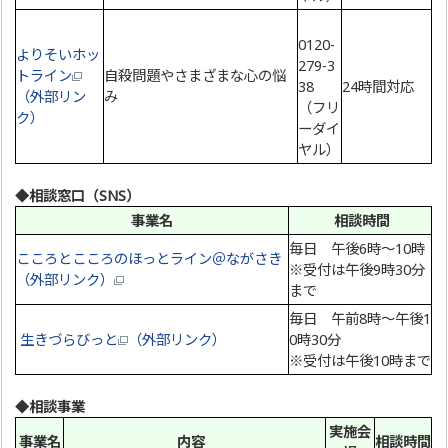
0120-
よりそいホッ
279-3
トライン
自殺問題やさまざまな心の悩
38
24時間対応
（外部リン
み
（フリ
ク）
ーダイ
ヤル）
◆相談窓口（SNS）
事業名
相談時間
毎日 午後6時～10時
こころとこころのほっとライン＠ながさき
※受付は午後9時30分
（外部リンク）
まで
毎日 午前8時～午後1
生きづらびっと
（外部リンク）
0時30分
※受付は午後10時まで
◆相談事業
実施会
事業名
内容
相談時間