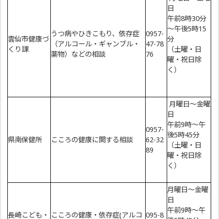
日
午前8時30分
～午後5時15
うつ病やひきこもり、依存症
0957-
雲仙市健康づ
分
（アルコール・ギャンブル・
47-78
くり課
（土曜・日
薬物）などの相談
76
曜・祝日除
く）
月曜日～金曜
日
午前9時～午
0957-
後5時45分
県南保健所
こころの健康に関する相談
62-32
（土曜・日
89
曜・祝日除
く）
月曜日～金曜
日
午前9時～午
長崎こども・
こころの健康・依存症(アルコ
095-8