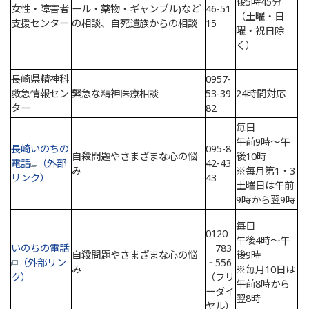
後5時45分
女性・障害者
ール・薬物・ギャンブル)など
46-51
（土曜・日
支援センター
の相談、自死遺族からの相談
15
曜・祝日除
く）
長崎県精神科
0957-
救急情報セン
緊急な精神医療相談
53-39
24時間対応
ター
82
毎日
午前9時～午
長崎いのちの
095-8
自殺問題やさまざまな心の悩
後10時
電話
（外部
42-43
み
※毎月第1・3
リンク）
43
土曜日は午前
9時から翌9時
毎日
0120
午後4時～午
いのちの電話
‐783
自殺問題やさまざまな心の悩
後9時
（外部リン
‐556
み
※毎月10日は
ク）
（フリ
午前8時から
ーダイ
翌8時
ヤル）