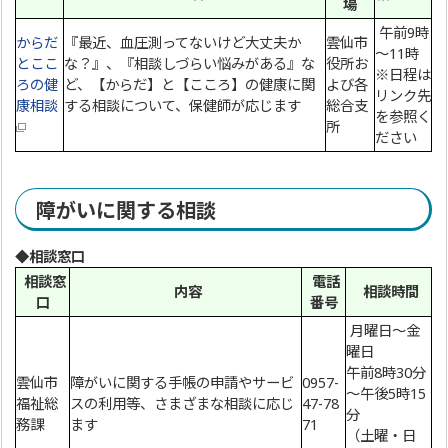
場
午前9時
からだ
『最近、血圧測ってないけど大丈夫か
雲仙市
～11時
とここ
な？』、『相談しづらい悩みがある』な
役所お
※日程は
ろの健
ど、【からだ】と【こころ】の健康に関
よび各
リンク先
康相談
する相談について、保健師が応じます
総合支
を参照く
所
ださい
障がいに関する相談
◆相談窓口
相談窓
電話
内容
相談時間
口
番号
月曜日～金
曜日
午前8時30分
雲仙市
障がいに関する手帳の申請やサービ
0957-
～午後5時15
福祉総
スの利用等、さまざまな相談に応じ
47-78
分
務課
ます
71
（土曜・日