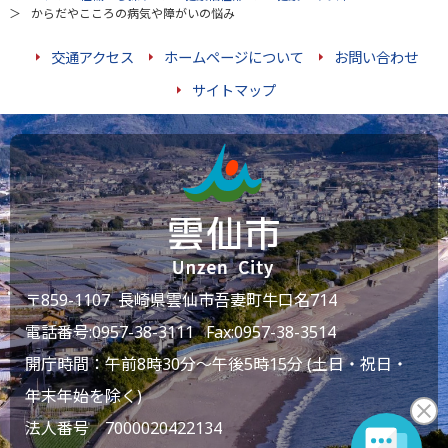
からだやこころの病気や障がいの悩み
交通アクセス
ホームページについて
お問い合わせ
サイトマップ
〒859-1107 長崎県雲仙市吾妻町牛口名714
電話番号:
0957-38-3111
Fax:0957-38-3514
開庁時間：午前8時30分～午後5時15分 (土日・祝日・
年末年始を除く)
法人番号 7000020422134