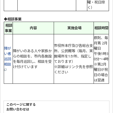
曜・祝日除
く）
◆相談事業
相談
内容
実施会場
相談時間
事業
原則、毎
月第 2月
市役所本庁及び各総合支
障が
曜日
障がいのある人や家族か
所、公民館等（毎月、実
い者
午後1時3
らの相談を、市内各施設
施場所を1か所、指定し
巡回
0分～4時
を毎月巡回し、相談を受
ております）
相談
※第2月
け付けています
※詳細はリンク先を参照
曜日が祝
ください
日の場合
は翌週
このページに関する
お問い合わせは