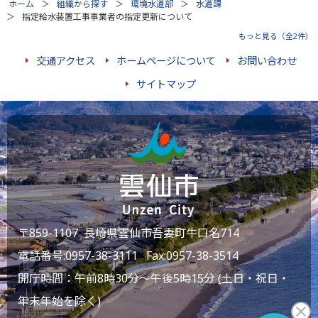
ホーム
組織から探す
環境水道部
水道課
指定給水装置工事事業者の指定更新について
もっと見る（全2件）
交通アクセス
ホームページについて
お問い合わせ
サイトマップ
〒859-1107 長崎県雲仙市吾妻町牛口名714
電話番号:
0957-38-3111
Fax:0957-38-3514
開庁時間：午前8時30分～午後5時15分 (土日・祝日・
年末年始を除く)