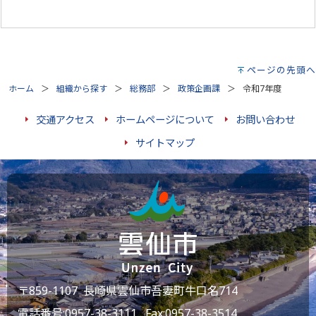
ページの先頭へ
ホーム
組織から探す
総務部
政策企画課
令和7年度
交通アクセス
ホームページについて
お問い合わせ
サイトマップ
〒859-1107 長崎県雲仙市吾妻町牛口名714
電話番号:
0957-38-3111
Fax:0957-38-3514