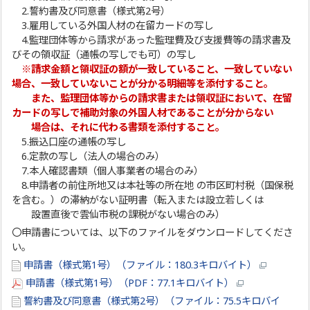
2.誓約書及び同意書（様式第2号）
3.雇用している外国人材の在留カードの写し
4.監理団体等から請求があった監理費及び支援費等の請求書及
びその領収証（通帳の写しでも可）の写し
※請求金額と領収証の額が一致していること、一致していない
場合、一致していないことが分かる明細等を添付すること。
また、監理団体等からの請求書または領収証において、在留
カードの写しで補助対象の外国人材であることが分からない
場合は、
それに代わる書類を添付すること。
5.振込口座の通帳の写し
6.定款の写し（法人の場合のみ）
7.本人確認書類（個人事業者の場合のみ）
8.申請者の前住所地又は本社等の所在地 の市区町村税（国保税
を含む。）の滞納がない証明書（転入または設立若しくは
設置直後で雲仙市税の課税がない場合のみ）
〇申請書については、以下のファイルをダウンロードしてくださ
い。
申請書（様式第1号）（ファイル：180.3キロバイト）
申請書（様式第1号）（PDF：77.1キロバイト）
誓約書及び同意書（様式第2号）（ファイル：75.5キロバイ