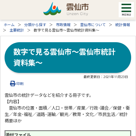
ホーム
分類から探す
市政情報
雲仙市について
統計情報
主要統計
数字で見る雲仙市～雲仙市統計資料集～
数字で見る雲仙市～雲仙市統計
資料集～
最終更新日：
2021年11月23日
印刷
雲仙市の統計データなどを紹介する冊子です。
【内容】
雲仙市の位置・面積／人口・世帯／産業／行政･議会／保健・衛
生／年金･福祉／道路･運輸／観光／教育・文化／市民生活／統計
概要ほか
添付ファイル