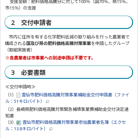
支援金額：肥料価格高騰分に対して100％（国70％、県15％、
市15％）の支援
2 交付申請者
市内に住所を有する化学肥料低減の取り組みを行った農業者で
構成される
国及び県の肥料価格高騰対策事業
を申請したグループ
（取組実施者）
※各農業者は市事業への別途申請は不要です。
3 必要書類
≪交付申請時≫
（1）
雲仙市肥料価格高騰対策事業補助金交付申請書（ファイ
ル：51キロバイト）
（2）長崎県肥料価格高騰対策緊急補填事業費補助金交付決定通
知書
（3）
雲仙市肥料価格高騰対策事業参加農業者名簿（エクセ
ル：13.8キロバイト）