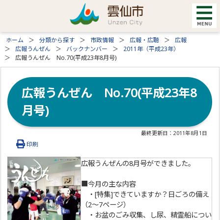
ホーム
分類から探す
市政情報
広報・広聴
広報
広報うんぜん
バックナンバー
2011年（平成23年）
広報うんぜん No.70(平成23年8月号)
広報うんぜん No.70(平成23年8
月号)
最終更新日：
2011年8月1日
印刷
広報うんぜんの8月号ができました。
■今月の主な内容
・[特集]できていますか？日ごろの備え
（2～7ページ）
・お盆のごみ収集、し尿、精霊船につい