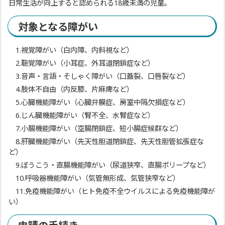
日常生活が向上すると認められる18歳未満の児童。
対象となる障がい
1.視覚障がい（白内障、内斜視など）
2.聴覚障がい（小耳症、外耳道閉鎖症など）
3.音声・言語・そしゃく障がい（口蓋裂、口唇裂など）
4.肢体不自由（内反膝、片麻痺など）
5.心臓機能障がい（心臓弁膜症、房室中隔欠損症など）
6.じん臓機能障がい（腎不全、水腎症など）
7.小腸機能障がい（空腸閉鎖症、短小腸症候群など）
8.肝臓機能障がい（先天性胆道閉鎖症、先天性胆管拡張症な
ど）
9.ぼうこう・直腸機能障がい（尿道狭窄、直腸ポリープなど）
10.呼吸器機能障がい（気管無形成、気管狭窄など）
11.免疫機能障がい（ヒト免疫不全ウイルスによる免疫機能障が
い）