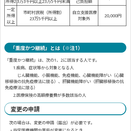
所得2
3万3千円以上23万5千円未満
己負担額
一定
市町村民税（所得割）
自立支援医療
所得
20,000円
23万5千円以上
対象外
以上
「重度かつ継続」とは（※注1）
「重度かつ継続」は、次の1、2に該当する人です。
1.疾病、症状等から対象となる人
じん臓機能、小腸機能、免疫機能、心臓機能障がい（心臓
移植後の抗免疫療法に限る）、肝臓機能障がい（肝臓移植後の抗
免疫療法に限る）
2.医療保険の高額療養費が多数該当の人
変更の申請
次の場合は、変更の申請（届出）が必要です。
・指定医療機関や薬局が変更になるとき