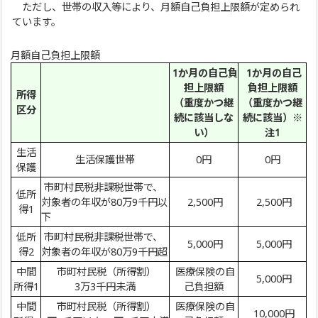
ただし、世帯の収入等により、月額自己負担上限額が定められ
ています。
月額自己負担上限額
1か月の自己負
1か月の自己
担上限額
負担上限額
所得
（重度かつ継
（重度かつ継
区分
続に該当しな
続に該当）※
い）
注1
生活
生活保護世帯
0円
0円
保護
市町村民税非課税世帯で、
低所
対象者の年収が80万9千円以
2,500円
2,500円
得1
下
低所
市町村民税非課税世帯で、
5,000円
5,000円
得2
対象者の年収が80万9千円超
中間
市町村民税（所得割）
医療保険の自
5,000円
所得1
3万3千円未満
己負担額
中間
市町村民税（所得割）
医療保険の自
10,000円