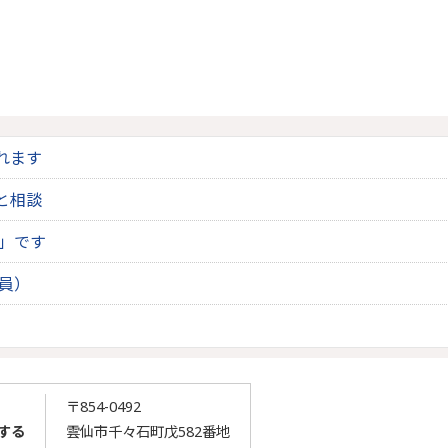
れます
と相談
」です
員）
〒854-0492
する
雲仙市千々石町戊582番地