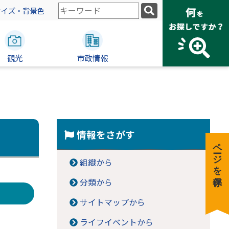
検
サイズ・背景色
索
キ
ー
観光
ワ
市政情報
ー
ド
情報をさがす
ページを保存
組織から
分類から
サイトマップから
ライフイベントから