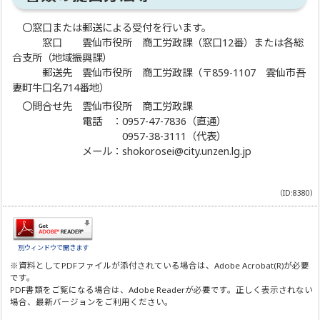
〇窓口または郵送による受付を行います。
窓口 雲仙市役所 商工労政課（窓口12番）または各総
合支所（地域振興課）
郵送先 雲仙市役所 商工労政課（〒859-1107 雲仙市吾
妻町牛口名714番地）
〇問合せ先 雲仙市役所 商工労政課
電話 ：0957-47-7836（直通）
0957-38-3111（代表）
メール：shokorosei@city.unzen.lg.jp
（ID:8380）
別ウィンドウで開きます
※資料としてPDFファイルが添付されている場合は、
Adobe Acrobat(R)
が必要
です。
PDF書類をご覧になる場合は、
Adobe Reader
が必要です。正しく表示されない
場合、最新バージョンをご利用ください。