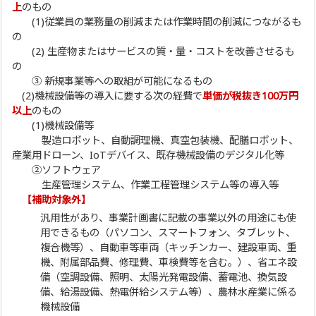
上
のもの
(1)従業員の業務量の削減または作業時間の削減につながるも
の
(2) 生産物またはサービスの質・量・コストを改善させるも
の
③ 新規事業等への取組が可能になるもの
(2)機械設備等の導入に要する次の経費で
単価が税抜き100万円
以上
のもの
(1)機械設備等
製造ロボット、自動調理機、真空包装機、配膳ロボット、
産業用ドローン、IoTデバイス、既存機械設備のデジタル化等
②ソフトウェア
生産管理システム、作業工程管理システム等の導入等
【補助対象外】
汎用性があり、事業計画書に記載の事業以外の用途にも使
用できるもの（パソコン、スマートフォン、タブレット、
複合機等）、自動車等車両（キッチンカー、建設車両、重
機、附属部品費、修理費、車検費等を含む。）、省エネ設
備（空調設備、照明、太陽光発電設備、蓄電池、換気設
備、給湯設備、熱電併給システム等）、農林水産業に係る
機械設備