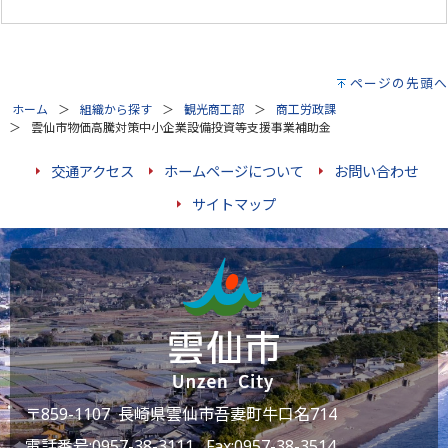
ページの先頭へ
ホーム
組織から探す
観光商工部
商工労政課
雲仙市物価高騰対策中小企業設備投資等支援事業補助金
交通アクセス
ホームページについて
お問い合わせ
サイトマップ
〒859-1107 長崎県雲仙市吾妻町牛口名714
電話番号:
0957-38-3111
Fax:0957-38-3514