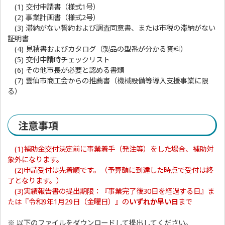
(1) 交付申請書（様式1号）
(2) 事業計画書（様式2号）
(3) 滞納がない誓約および調査同意書、または市税の滞納がない
証明書
(4) 見積書およびカタログ（製品の型番が分かる資料）
(5) 交付申請時チェックリスト
(6) その他市長が必要と認める書類
(7) 雲仙市商工会からの推薦書（機械設備等導入支援事業に限
る）
注意事項
(1)補助金交付決定前に事業着手（発注等）をした場合、補助対
象外になります。
(2)申請受付は先着順です。（予算額に到達した時点で受付は終
了となります。）
(3)実績報告書の提出期限：
『事業完了後30日を経過する日』ま
たは『令和9年1月29日（金曜日）』の
いずれか早い日
まで
※ 以下のファイルをダウンロードして提出してください。