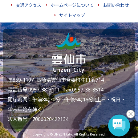
交通アクセス
ホームページについて
お問い合わせ
サイトマップ
〒859-1107 長崎県雲仙市吾妻町牛口名714
電話番号:
0957-38-3111
Fax:0957-38-3514
開庁時間：午前8時30分～午後5時15分 (土日・祝日・
年末年始を除く)
法人番号 7000020422134
Copyright © UNZEN City. All Rights Reserved.