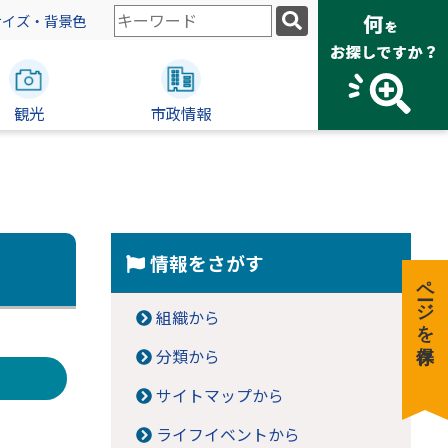
検
サイズ・背景色
索
キ
ー
観光
ワ
市政情報
ー
ド
情報をさがす
ページを保存
組織から
分類から
サイトマップから
ライフイベントから